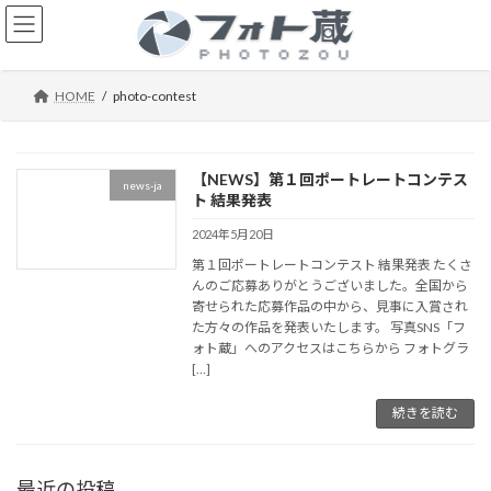
コ
ナ
ン
ビ
テ
ゲ
ン
ー
ツ
シ
HOME
photo-contest
へ
ョ
ス
ン
キ
に
【NEWS】第１回ポートレートコンテス
ッ
移
news-ja
ト 結果発表
プ
動
2024年5月20日
第１回ポートレートコンテスト 結果発表 たくさ
んのご応募ありがとうございました。全国から
寄せられた応募作品の中から、見事に入賞され
た方々の作品を発表いたします。 写真SNS「フ
ォト蔵」へのアクセスはこちらから フォトグラ
[…]
続きを読む
最近の投稿