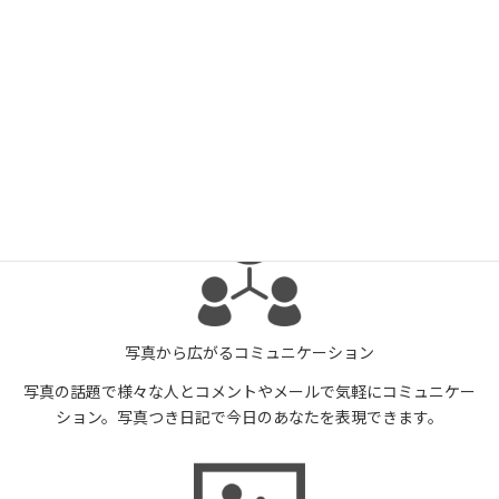
家族や知人と写真を共有
家族や知人と写真を共有。自分で設定したグループへ簡単に公
開・非公開が可能です。 もちろん自分の写真をいろいろな人に見
てもらいたい方はインターネットへ可能。
写真から広がるコミュニケーション
写真の話題で様々な人とコメントやメールで気軽にコミュニケー
ション。写真つき日記で今日のあなたを表現できます。